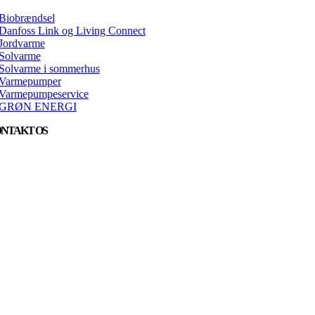
Biobrændsel
Danfoss Link og Living Connect
Jordvarme
Solvarme
Solvarme i sommerhus
Varmepumper
Varmepumpeservice
GRØN ENERGI
NTAKT OS