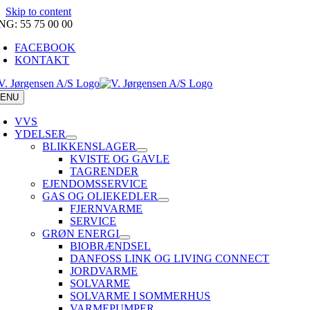
Skip to content
NG: 55 75 00 00
FACEBOOK
KONTAKT
ENU
VVS
YDELSER
BLIKKEN­SLAGER
KVISTE OG GAVLE
TAGRENDER
EJENDOMS­SERVICE
GAS OG OLIEKEDLER
FJERNVARME
SERVICE
GRØN ENERGI
BIOBRÆNDSEL
DANFOSS LINK OG LIVING CONNECT
JORDVARME
SOLVARME
SOLVARME I SOMMERHUS
VARMEPUMPER