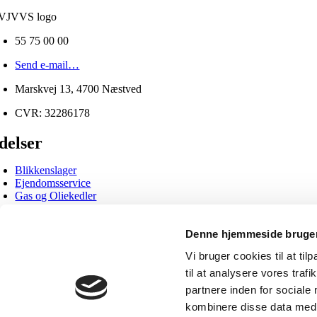
55 75 00 00
Send e-mail…
Marskvej 13, 4700 Næstved
CVR: 32286178
delser
Blikkenslager
Ejendomsservice
Gas og Oliekedler
Grøn energi
VVS opgaver
Denne hjemmeside bruger
nformation
Vi bruger cookies til at til
til at analysere vores tra
Forside
Kontakt
partnere inden for sociale
Om os
kombinere disse data med a
Cookie- og privatlivspolitik